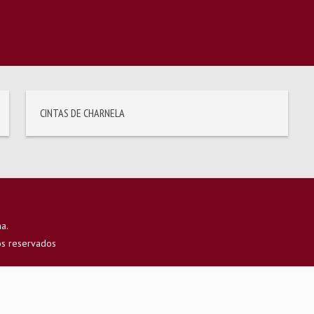
Cintas de charnela
CINTAS DE CHARNELA
ña.
os reservados