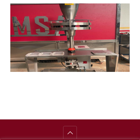
Llenadora Rotativa Semi-Automática para productos a
Llenadora volumétrica telescópica
granel
Peladora abrasiva de cebollas
Centrifugadora de verduras, frutas con cestos de acero
inoxidable